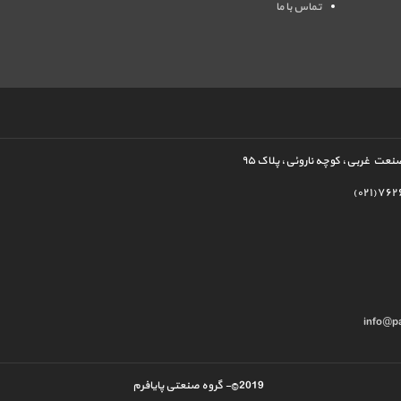
تماس با ما
نعت غربی، کوچه ناروئی، پلاک ۹۵
(۰۲۱)۷۶
info@p
©2019
- گروه صنعتی پایافرم