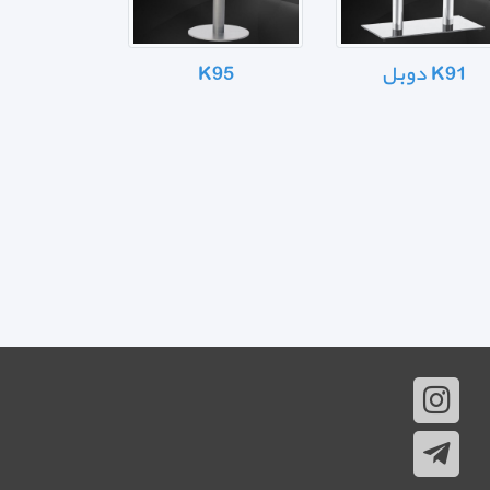
K91 دوبل
K95