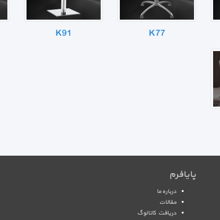
K91
K77
پایافرم
درباره ما
مقالات
دریافت کاتالوگ