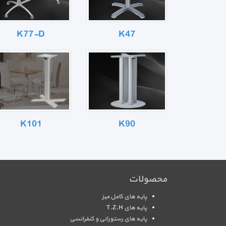
K77-D
K47
K101
K90
محصولات
پایه های کامل میز
پایه های T.Z.H
پایه های رستورانی و کنفرانسی