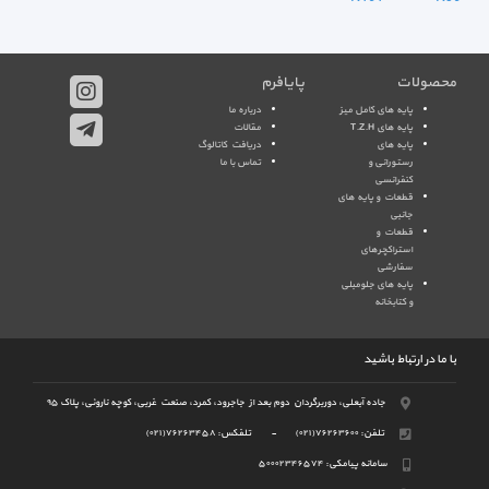
محصولات
پایافرم
پایه های کامل میز
درباره ما
پایه های T.Z.H
مقالات
پایه های
دریافت کاتالوگ
رستورانی و
تماس با ما
کنفرانسی
قطعات و پایه های
جانبی
قطعات و
استراکچرهای
سفارشی
پایه های جلومبلی
و کتابخانه
با ما در ارتباط باشید
جاده آبعلی، دوربرگردان دوم بعد از جاجرود، کمرد، صنعت غربی، کوچه ناروئی، پلاک ۹۵
تلفن:
(۰۲۱)۷۶۲۶۳۶۰۰
-
تلفکس:
(۰۲۱)۷۶۲۶۳۴۵۸
سامانه پیامکی:
۵۰۰۰۲۳۴۶۵۷۴