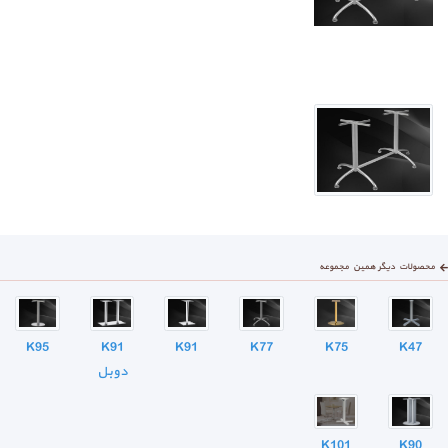
محصولات دیگر همین مجموعه
K95
K91
K91
K77
K75
K47
دوبل
K101
K90